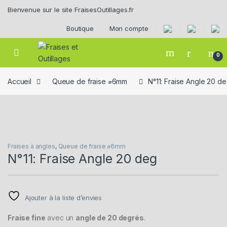
Skip to navigation
Skip to content
Bienvenue sur le site FraisesOutillages.fr
Boutique
Mon compte
0
Accueil
Queue de fraise ⌀6mm
N°11: Fraise Angle 20 d
Fraises à angles
,
Queue de fraise ⌀6mm
N°11: Fraise Angle 20 deg
Ajouter à la liste d’envies
Fraise fine
avec un
angle de 20 degrés
.