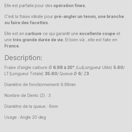
Elle est parfaite pour des
opération fines
.
C’est la fraise idéale pour
pré-angler un tenon, une branche
ou faire des facettes
.
Elle est en
carbure
ce qui garantit une
excellente coupe
et
une
très grande durée de vie
. Et bien sûr…elle est faite en
France
.
Description:
Fraise d’angle carbure Ø
6.98 à 20°
/Lu(Longueur Utile)
5.60
/
LT(Longueur Totale)
35.60
/ Queue Ø
6
/ Z
3
Diamètre de fonctionnement: 6.98mm
Nombre de Dents (Z) : 3
Diamètre de la queue : 6mm
Usage : Angle 20 deg