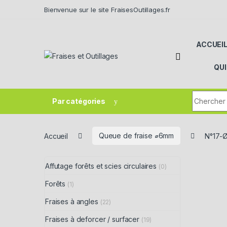
Skip to navigation
Skip to content
Bienvenue sur le site FraisesOutillages.fr
ACCUEI
QU
Search fo
Par catégories
Accueil
Queue de fraise ⌀6mm
N°17-
Affutage forêts et scies circulaires
(0)
Forêts
(1)
Fraises à angles
(22)
Fraises à deforcer / surfacer
(19)