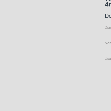
4
De
Dia
Nom
Usa