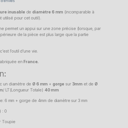
e d’envies
bure inusable
de
diamètre 6 mm
(incomparable à
 utilisé pour cet outil).
che permet un appui sur une zone précise (lorsque, par
périeure de la pièce est plus large que la partie
c’est l’outil d’une vie.
 fabriquée en
France.
n:
c un diamètre de
Ø 6 mm
+
gorge
sur
3mm
et de
Ø
m
/ LT(Longueur Totale)
40 mm
he: 6 mm + gorge de 4mm de diamètre sur 3 mm
 : 0
r Toupie