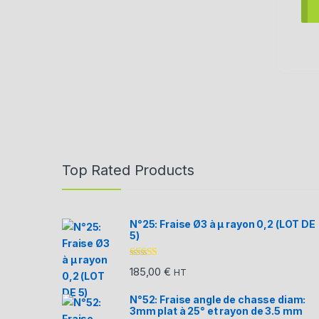
Top Rated Products
N°25: Fraise Ø3 à µ rayon 0,2 (LOT DE
5)
Note
5.00
sur
185,00
€
HT
5
N°52: Fraise angle de chasse diam:
3mm plat à 25° et rayon de 3.5 mm