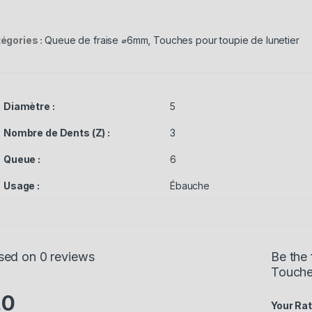
égories :
Queue de fraise ⌀6mm
,
Touches pour toupie de lunetier
Diamètre :
5
Nombre de Dents (Z) :
3
Queue :
6
Usage :
Ébauche
sed on 0 reviews
Be the 
Touche
.0
Your Rat