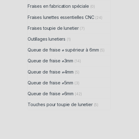
Fraises en fabrication spéciale
(0)
Fraises lunettes essentielles CNC
(24)
Fraises toupie de lunetier
(7)
Outillages lunetiers
(1)
Queue de fraise ⌀ supérieur à 6mm
(5)
Queue de fraise ⌀3mm
(14)
Queue de fraise ⌀4mm
(5)
Queue de fraise ⌀5mm
(3)
Queue de fraise ⌀6mm
(42)
Touches pour toupie de lunetier
(5)