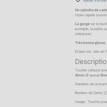
Ajouter à la list
Un cylindre de car
l’acier rapide souvent
La gorge
sur la tou
exemple, la partie su
inférieure)
Très bonne glisse,
Et bien sûr…elle est
Descriptio
Touche carbure ave
4mm
/Ø queue
6m
Diamètre de la touc
Nombre de Dents (Z)
Usage : Touche pou