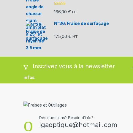
Note
5.00
sur
166,00
€
HT
5
N°36: Fraise de surfaçage
175,00
€
HT
Inscrivez vous à la newsletter
.
infos
Des questions? Besoin d'info?
lgaoptique@hotmail.com