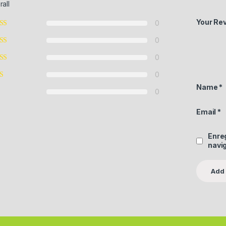
rall
Your Re
0
0
0
0
Name
*
0
Email
*
Enre
navi