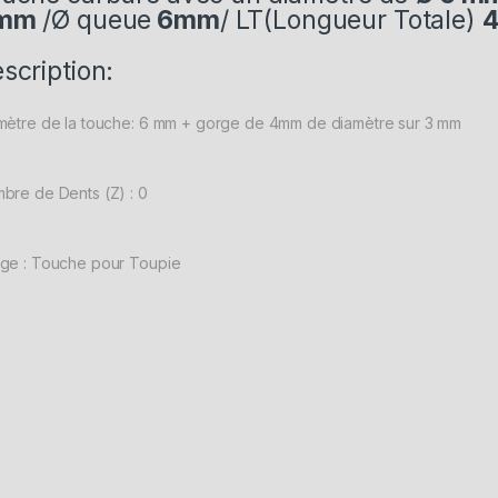
mm
/Ø queue
6mm
/ LT(Longueur Totale)
scription:
mètre de la touche: 6 mm + gorge de 4mm de diamètre sur 3 mm
bre de Dents (Z) : 0
ge : Touche pour Toupie