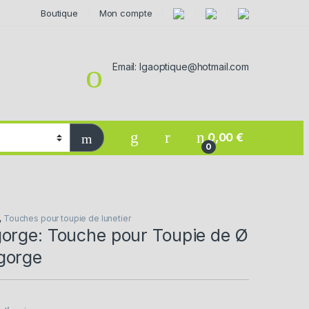
Boutique
Mon compte
Email: lgaoptique@hotmail.com
0,00
€
0
,
Touches pour toupie de lunetier
orge: Touche pour Toupie de Ø
gorge