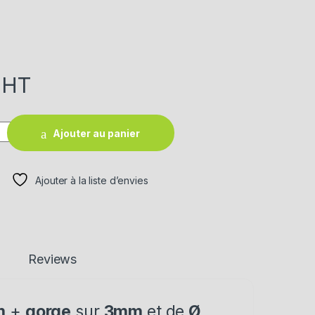
HT
Ajouter au panier
Ajouter à la liste d’envies
Reviews
m
+
gorge
sur
3mm
et de
Ø