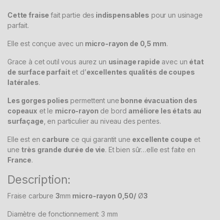
Cette fraise
fait partie des
indispensables
pour un usinage
parfait.
Elle est conçue avec un
micro-rayon de 0,5 mm
.
Grace à cet outil vous aurez un
usinage rapide
avec un
état
de surface parfait
et d’
excellentes qualités de coupes
latérales
.
Les gorges polies
permettent une
bonne évacuation des
copeaux
et le
micro-rayon
de bord
améliore les états au
surfaçage
, en particulier au niveau des pentes.
Elle est en
carbure
ce qui garantit une
excellente coupe
et
une
très grande durée de vie
. Et bien sûr…elle est faite en
France
.
Description:
Fraise carbure
3
mm
micro-rayon 0,50/
Ø
3
Diamètre de fonctionnement: 3 mm