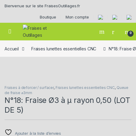
Skip to navigation
Skip to content
Bienvenue sur le site FraisesOutillages.fr
Boutique
Mon compte
0
Accueil
Fraises lunettes essentielles CNC
N°18: Fraise 
Fraises à deforcer / surfacer
,
Fraises lunettes essentielles CNC
,
Queue
de fraise ⌀3mm
N°18: Fraise Ø3 à µ rayon 0,50 (LOT
DE 5)
Ajouter à la liste d’envies