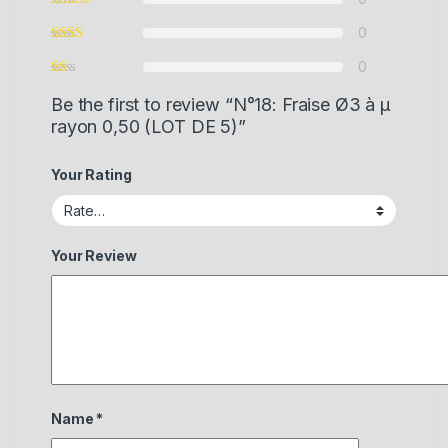
0
0
Be the first to review “N°18: Fraise Ø3 à µ
rayon 0,50 (LOT DE 5)”
Your Rating
Your Review
Name
*