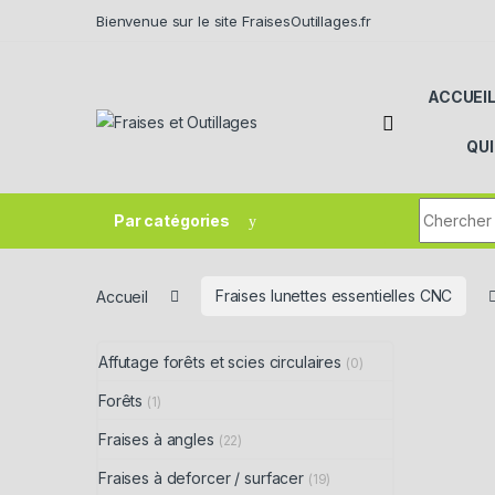
Skip to navigation
Skip to content
Bienvenue sur le site FraisesOutillages.fr
ACCUEI
QU
Search fo
Par catégories
Accueil
Fraises lunettes essentielles CNC
Affutage forêts et scies circulaires
(0)
Forêts
(1)
Fraises à angles
(22)
Fraises à deforcer / surfacer
(19)