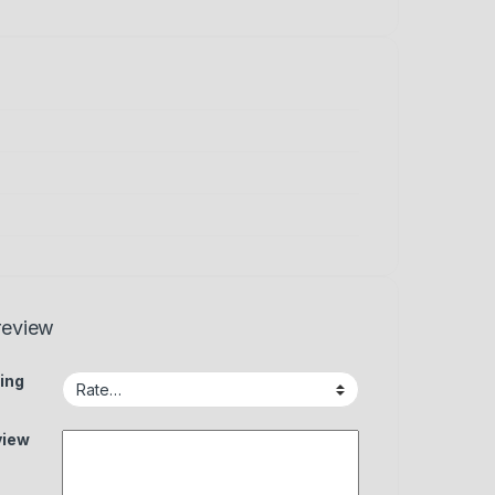
review
ing
view