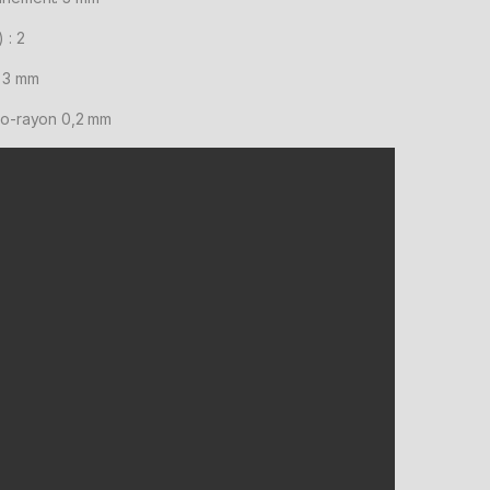
 : 2
: 3 mm
cro-rayon 0,2 mm