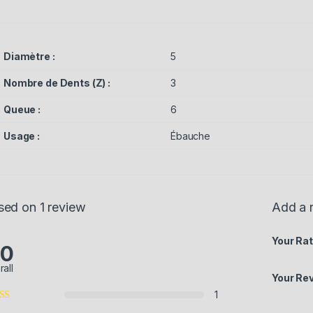
Diamètre :
5
Nombre de Dents (Z) :
3
Queue :
6
Usage :
Ébauche
sed on 1 review
Add a 
Your Rat
.0
rall
Your Re
1