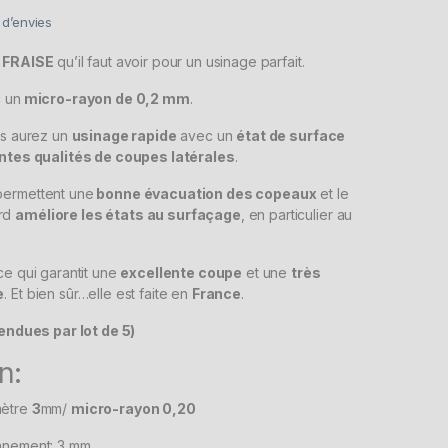
e d’envies
A FRAISE
qu’il faut avoir pour un usinage parfait.
c un
micro-rayon de 0,2 mm
.
us aurez un
usinage rapide
avec un
état de surface
ntes qualités de coupes latérales
.
ermettent une
bonne évacuation des copeaux
et le
rd
améliore les états au surfaçage
, en particulier au
e qui garantit une
excellente coupe
et une
très
e
. Et bien sûr…elle est faite en
France
.
vendues par lot de 5)
n:
mètre
3
mm/
micro-rayon 0,20
nnement: 3 mm