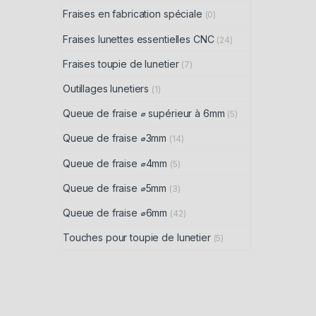
Fraises en fabrication spéciale
(0)
Fraises lunettes essentielles CNC
(24)
Fraises toupie de lunetier
(7)
Outillages lunetiers
(1)
Queue de fraise ⌀ supérieur à 6mm
(5)
Queue de fraise ⌀3mm
(14)
Queue de fraise ⌀4mm
(5)
Queue de fraise ⌀5mm
(3)
Queue de fraise ⌀6mm
(42)
Touches pour toupie de lunetier
(5)