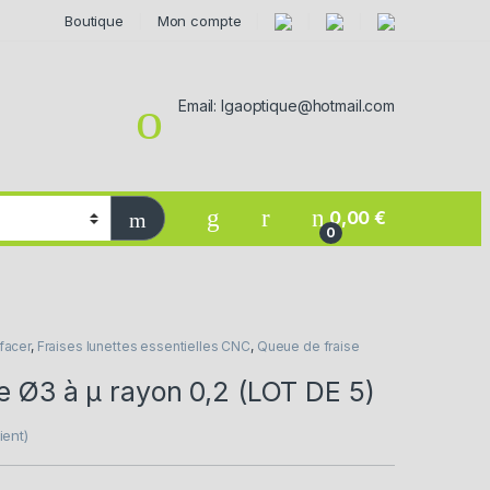
Boutique
Mon compte
Email: lgaoptique@hotmail.com
0,00
€
0
rfacer
,
Fraises lunettes essentielles CNC
,
Queue de fraise
e Ø3 à µ rayon 0,2 (LOT DE 5)
ient)