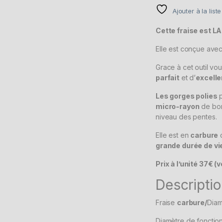
client
Ajouter à la list
Cette fraise est L
Elle est conçue ave
Grace à cet outil vo
parfait
et d’
excelle
Les gorges polies
p
micro-rayon
de bo
niveau des pentes.
Elle est en
carbure
c
grande durée de vi
Prix à l’unité 37€ (
Descriptio
Fraise
carbure/
Dia
Diamètre de fonctio