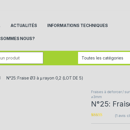
L
ACTUALITÉS
INFORMATIONS TECHNIQUES
I SOMMES NOUS?
r:
N°25: Fraise Ø3 à µ rayon 0,2 (LOT DE 5)
Fraises à deforcer / su
⌀3mm
N°25: Frais
(
1
avis cl
Noté
1
5.00
sur
5 basé sur
notation