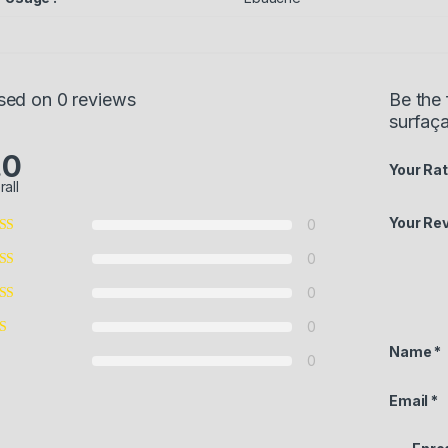
sed on 0 reviews
Be the 
surfaç
.0
Your Rat
rall
Your Re
0
0
0
0
Name
*
0
Email
*