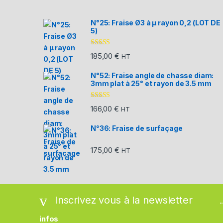
N°25: Fraise Ø3 à µ rayon 0,2 (LOT DE
5)
Note
5.00
sur
185,00
€
HT
5
N°52: Fraise angle de chasse diam:
3mm plat à 25° et rayon de 3.5 mm
Note
5.00
sur
166,00
€
HT
5
N°36: Fraise de surfaçage
175,00
€
HT
Inscrivez vous à la newsletter
.
infos