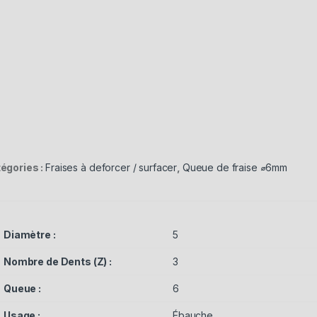
égories :
Fraises à deforcer / surfacer
,
Queue de fraise ⌀6mm
Diamètre :
5
Nombre de Dents (Z) :
3
Queue :
6
Usage :
Ébauche