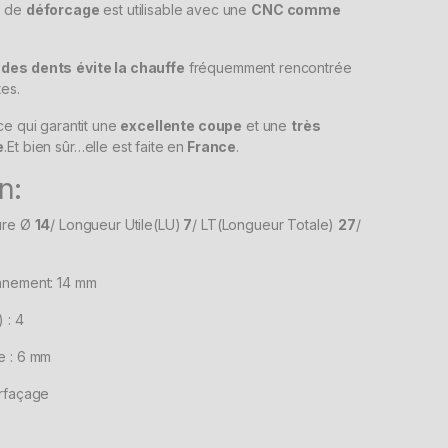
e
de
déforcage
est utilisable avec une
CNC comme
 des dents
évite la chauffe
fréquemment rencontrée
tes.
e qui garantit une
excellente coupe
et une
très
e
.Et bien sûr…elle est faite en
France
.
n:
ure Ø
14
/ Longueur Utile(LU)
7
/ LT(Longueur Totale)
27
/
nnement: 14 mm
 : 4
e : 6 mm
urfaçage