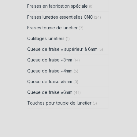
Fraises en fabrication spéciale
(0)
Fraises lunettes essentielles CNC
(24)
Fraises toupie de lunetier
(7)
Outillages lunetiers
(1)
Queue de fraise ⌀ supérieur à 6mm
(5)
Queue de fraise ⌀3mm
(14)
Queue de fraise ⌀4mm
(5)
Queue de fraise ⌀5mm
(3)
Queue de fraise ⌀6mm
(42)
Touches pour toupie de lunetier
(5)