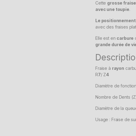
Cette
grosse frais
avec une toupie
.
Le positionnement
avec des fraises pla
Elle est en
carbure
c
grande durée de vi
Descriptio
Fraise à
rayon
carb
R
7
/ Z
4
Diamètre de fonctio
Nombre de Dents (Z)
Diamètre de la queu
Usage : Fraise de s