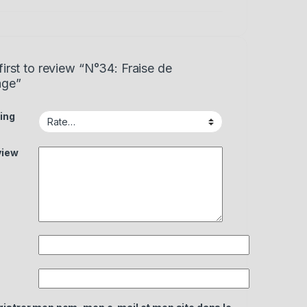
first to review “N°34: Fraise de
age”
ing
view