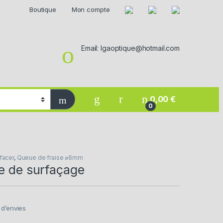
Boutique
Mon compte
Email: lgaoptique@hotmail.com
0,00
€
0
rfacer
,
Queue de fraise ⌀6mm
e de surfaçage
e d’envies