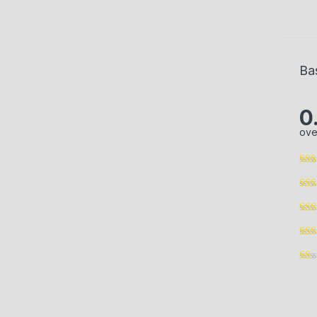
Ba
0
ove