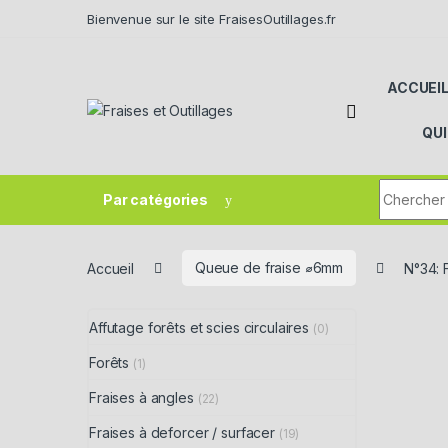
Skip to navigation
Skip to content
Bienvenue sur le site FraisesOutillages.fr
ACCUEI
QU
Search fo
Par catégories
Accueil
Queue de fraise ⌀6mm
N°34: 
Affutage forêts et scies circulaires
(0)
Forêts
(1)
Fraises à angles
(22)
Fraises à deforcer / surfacer
(19)