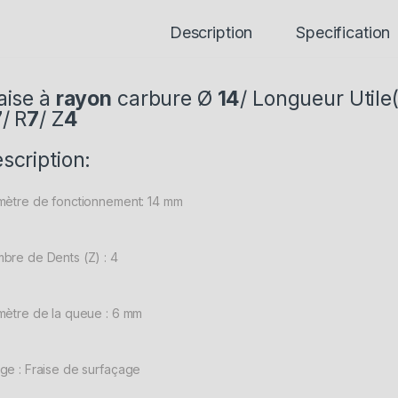
Description
Specification
aise à
rayon
carbure Ø
14
/ Longueur Utile
7
/ R
7
/ Z
4
scription:
mètre de fonctionnement: 14 mm
bre de Dents (Z) : 4
mètre de la queue : 6 mm
ge : Fraise de surfaçage