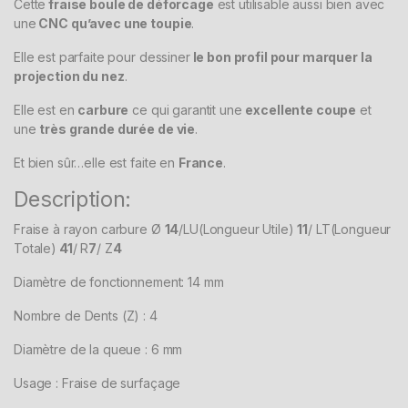
Cette
fraise boule de déforcage
est utilisable aussi bien avec
une
CNC qu’avec une toupie
.
Elle est parfaite pour dessiner
le bon profil pour marquer la
projection du nez
.
Elle est en
carbure
ce qui garantit une
excellente coupe
et
une
très grande durée de vie
.
Et bien sûr…elle est faite en
France
.
Description:
Fraise à rayon carbure Ø
14
/LU(Longueur Utile)
11
/ LT(Longueur
Totale)
41
/ R
7
/ Z
4
Diamètre de fonctionnement: 14 mm
Nombre de Dents (Z) : 4
Diamètre de la queue : 6 mm
Usage : Fraise de surfaçage