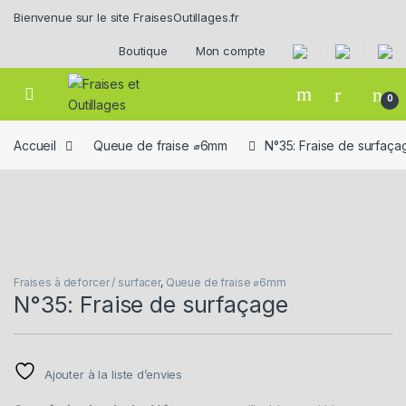
Skip to navigation
Skip to content
Bienvenue sur le site FraisesOutillages.fr
Boutique
Mon compte
0
Accueil
Queue de fraise ⌀6mm
N°35: Fraise de surfaça
Fraises à deforcer / surfacer
,
Queue de fraise ⌀6mm
N°35: Fraise de surfaçage
Ajouter à la liste d’envies