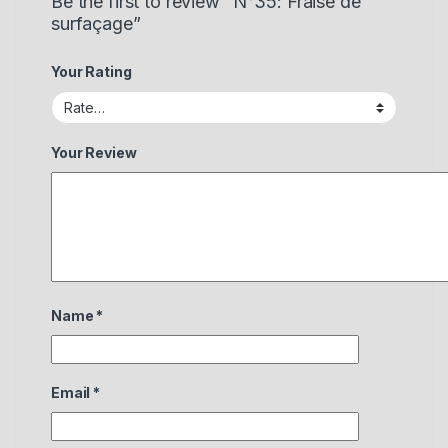
Be the first to review “N°35: Fraise de
surfaçage”
Your Rating
Your Review
Name
*
Email
*