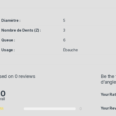
Diamètre :
5
Nombre de Dents (Z) :
3
Queue :
6
Usage :
Ébauche
sed on 0 reviews
Be the 
d’angle
.0
Your Rat
rall
Your Re
0