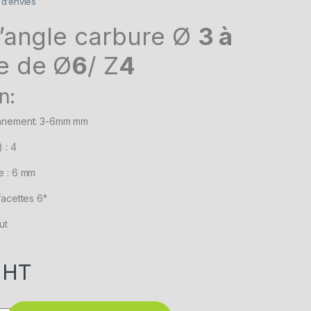
e d’envies
d’angle carbure Ø
3 à
 de Ø
6
/ Z
4
n:
onnement: 3-6mm mm
 : 4
e : 6 mm
facettes 6°
ut
HT