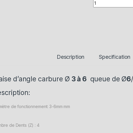
Quantity
Description
Specification
aise d’angle carbure Ø
3 à 6
queue de Ø
6
scription:
mètre de fonctionnement: 3-6mm mm
bre de Dents (Z) : 4