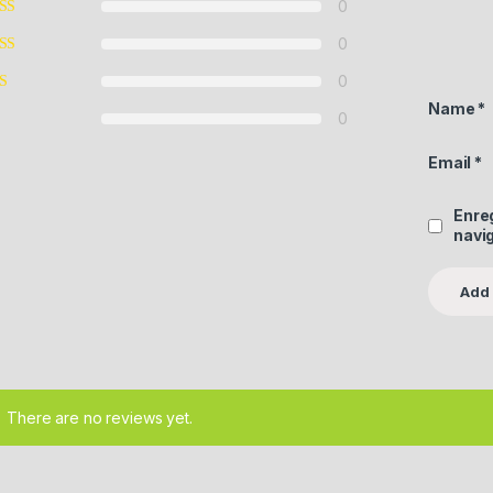
0
0
0
Name
*
0
Email
*
Enre
navi
There are no reviews yet.