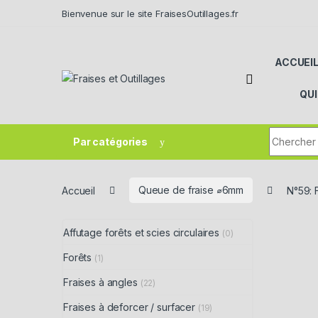
Skip to navigation
Skip to content
Bienvenue sur le site FraisesOutillages.fr
ACCUEI
QU
Search fo
Par catégories
Accueil
Queue de fraise ⌀6mm
N°59: 
Affutage forêts et scies circulaires
(0)
Forêts
(1)
Fraises à angles
(22)
Fraises à deforcer / surfacer
(19)