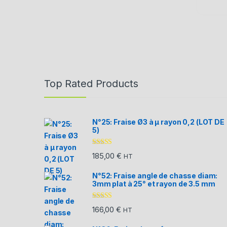
Top Rated Products
N°25: Fraise Ø3 à µ rayon 0,2 (LOT DE
5)
Note
5.00
sur
185,00
€
HT
5
N°52: Fraise angle de chasse diam:
3mm plat à 25° et rayon de 3.5 mm
Note
5.00
sur
166,00
€
HT
5