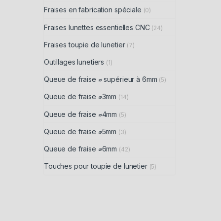
Fraises en fabrication spéciale
(0)
Fraises lunettes essentielles CNC
(24)
Fraises toupie de lunetier
(7)
Outillages lunetiers
(1)
Queue de fraise ⌀ supérieur à 6mm
(5)
Queue de fraise ⌀3mm
(14)
Queue de fraise ⌀4mm
(5)
Queue de fraise ⌀5mm
(3)
Queue de fraise ⌀6mm
(42)
Touches pour toupie de lunetier
(5)