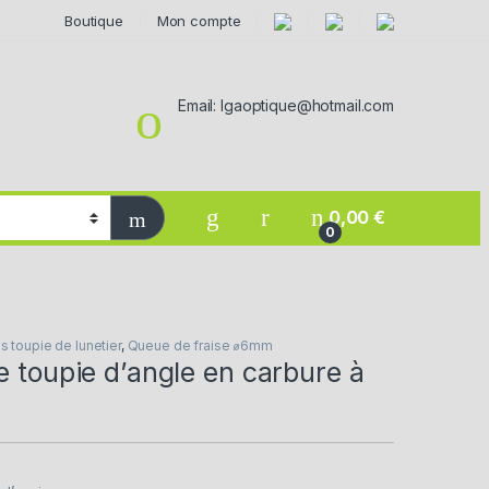
Boutique
Mon compte
Email: lgaoptique@hotmail.com
0,00
€
0
s toupie de lunetier
,
Queue de fraise ⌀6mm
e toupie d’angle en carbure à