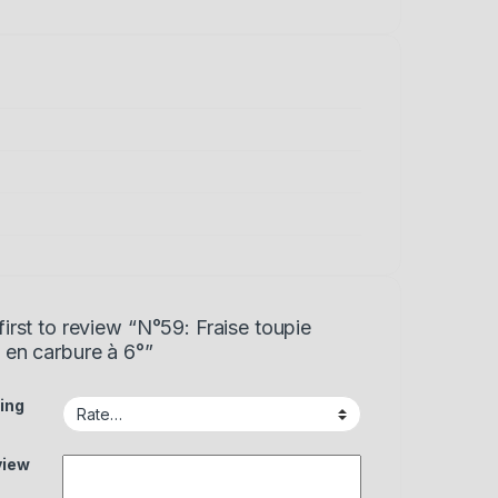
first to review “N°59: Fraise toupie
 en carbure à 6°”
ing
view